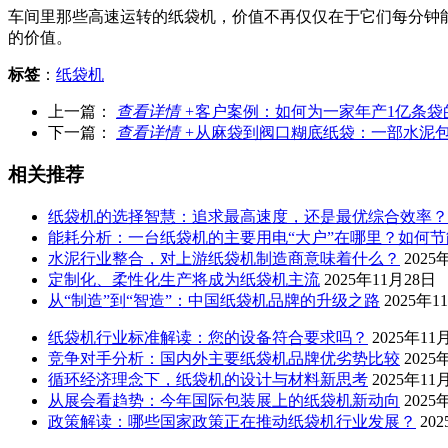
车间里那些高速运转的纸袋机，价值不再仅仅在于它们每分钟
的价值。
标签
：
纸袋机
上一篇：
查看详情 +
客户案例：如何为一家年产1亿条袋
下一篇：
查看详情 +
从麻袋到阀口糊底纸袋：一部水泥
相关推荐
纸袋机的选择智慧：追求最高速度，还是最优综合效率？
能耗分析：一台纸袋机的主要用电“大户”在哪里？如何节
水泥行业整合，对上游纸袋机制造商意味着什么？
2025
定制化、柔性化生产将成为纸袋机主流
2025年11月28日
从“制造”到“智造”：中国纸袋机品牌的升级之路
2025年1
纸袋机行业标准解读：您的设备符合要求吗？
2025年11
竞争对手分析：国内外主要纸袋机品牌优劣势比较
2025
循环经济理念下，纸袋机的设计与材料新思考
2025年11
从展会看趋势：今年国际包装展上的纸袋机新动向
2025
政策解读：哪些国家政策正在推动纸袋机行业发展？
20