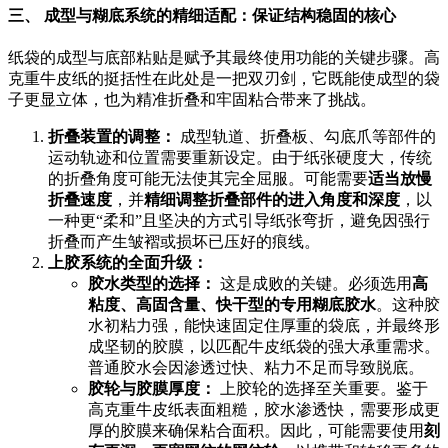
三、 成型与糊底系统的精细适配：保证结构稳固的核心
纸袋的成型与底部粘贴是赋予其最终使用功能的关键步骤。高
克重牛皮纸的挺括性在此处是一把双刃剑，它既能使成型的袋
子更显立体，也为精准折叠和牢固粘合带来了挑战。
折叠装置的调整：
成型轨道、折叠板、勾底爪等部件的
运动轨迹和位置需要重新设定。由于纸张硬度大，传统
的折叠角度可能无法使其完全屈服。可能需要
适当放慢
折叠速度
，并
精细调整折叠部件的进入角度和深度
，以
一种更“柔和”且坚决的方式引导纸张弯折，避免因强行
折叠而产生皱褶或损坏已压好的痕线。
上胶系统的全面升级：
胶水类型的选择：
这是成败的关键。必须选用
高
粘度、高固含量、快干型的专用糊底胶水
。这种胶
水初粘力强，能快速固定住厚重的袋底，并最终形
成坚韧的胶膜，以匹配牛皮纸袋的强大承重需求。
普通胶水会因渗透过快、粘力不足而导致脱底。
胶轮与胶膜厚度：
上胶轮的选择至关重要。鉴于
高克重牛皮纸表面粗糙，胶水渗透快，需要形成更
厚的胶膜来确保粘合面积。因此，可能需要使用
刻