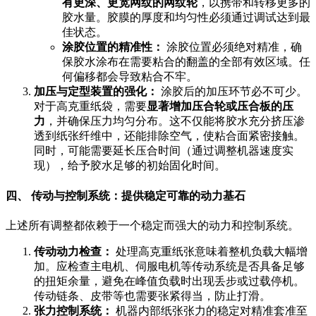
有更深、更宽网纹的网纹轮
，以携带和转移更多的
胶水量。胶膜的厚度和均匀性必须通过调试达到最
佳状态。
涂胶位置的精准性：
涂胶位置必须绝对精准，确
保胶水涂布在需要粘合的翻盖的全部有效区域。任
何偏移都会导致粘合不牢。
加压与定型装置的强化：
涂胶后的加压环节必不可少。
对于高克重纸袋，需要
显著增加压合轮或压合板的压
力
，并确保压力均匀分布。这不仅能将胶水充分挤压渗
透到纸张纤维中，还能排除空气，使粘合面紧密接触。
同时，可能需要延长压合时间（通过调整机器速度实
现），给予胶水足够的初始固化时间。
四、 传动与控制系统：提供稳定可靠的动力基石
上述所有调整都依赖于一个稳定而强大的动力和控制系统。
传动动力检查：
处理高克重纸张意味着整机负载大幅增
加。应检查主电机、伺服电机等传动系统是否具备足够
的扭矩余量，避免在峰值负载时出现丢步或过载停机。
传动链条、皮带等也需要张紧得当，防止打滑。
张力控制系统：
机器内部纸张张力的稳定对精准套准至