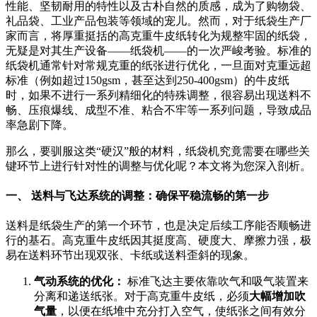
性能、坚韧耐用的特性以及古朴自然的质感，成为了购物袋、
礼品袋、工业产品包装等领域的宠儿。然而，对于纸袋生产厂
家而言，将厚重挺括的高克重牛皮纸转化为规整牢固的纸袋，
无疑是对其生产设备——纸袋机——的一次严峻考验。标准的
纸袋机通常针对常规克重的纸张进行优化，一旦面对克重远超
标准（例如超过150gsm，甚至达到250-400gsm）的牛皮纸
时，如果不进行一系列精细化的特殊调整，很容易出现送料不
畅、压痕爆线、成型不准、粘合不牢等一系列问题，导致成品
率急剧下降。
那么，要驯服这类“硬汉”般的材料，纸袋机究竟需要在哪些关
键环节上进行针对性的调整与优化呢？本文将为您深入剖析。
一、 送料与飞达系统的调整：确保平稳流畅的第一步
送料是纸袋生产的第一个环节，也是决定后续工序能否顺畅进
行的基石。高克重牛皮纸因其挺度高、硬度大、摩擦力强，极
易在送料环节出现双张、卡纸或送料歪斜的现象。
气动系统的优化：
标准飞达主要依靠吹气和吸气装置来
分离和递送纸张。对于高克重牛皮纸，必须
大幅增加吹
气量
，以便在纸堆中充分打入空气，使纸张之间有效分