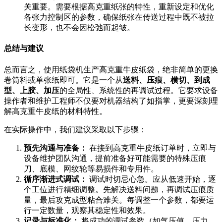
关重要。需要根据高克重纸张的特性，重新设定和优化
各张力控制区的参数，确保纸张在传送过程中既不被拉
长变形，也不会因松弛而起皱。
总结与建议
总而言之，使用纸袋机生产高克重牛皮纸袋，绝非简单的更换
卷筒料或单张纸即可。它是一个从
送料、压痕、横切、到成
型、上胶、加压
的全局性、系统性的再调试过程。它要求设备
操作者和维护工程师不仅要对机器结构了如指掌，更要深刻理
解高克重牛皮纸的材料特性。
在实际操作中，我们建议采取以下步骤：
预先沟通与准备：
在接到高克重牛皮纸订单时，立即与
设备维护团队沟通，提前准备好可能需要的特殊压痕
刀、底模、网纹轮等易损件和专用件。
循序渐进式调试：
调试时切忌心急。应从低速开始，逐
个工位进行精细调整。先解决送料问题，再调试压痕质
量，最后攻克成型粘合难关。每调整一个参数，都要运
行一定数量，观察其稳定性和效果。
记录与标准化：
将成功的调试参数（如气压值、压力