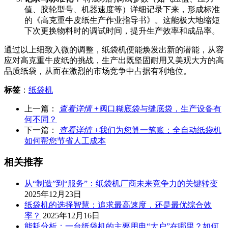
值、胶轮型号、机器速度等）详细记录下来，形成标准
的《高克重牛皮纸生产作业指导书》。这能极大地缩短
下次更换物料时的调试时间，提升生产效率和成品率。
通过以上细致入微的调整，纸袋机便能焕发出新的潜能，从容
应对高克重牛皮纸的挑战，生产出既坚固耐用又美观大方的高
品质纸袋，从而在激烈的市场竞争中占据有利地位。
标签
：
纸袋机
上一篇：
查看详情 +
阀口糊底袋与缝底袋，生产设备有
何不同？
下一篇：
查看详情 +
我们为您算一笔账：全自动纸袋机
如何帮您节省人工成本
相关推荐
从“制造”到“服务”：纸袋机厂商未来竞争力的关键转变
2025年12月23日
纸袋机的选择智慧：追求最高速度，还是最优综合效
率？
2025年12月16日
能耗分析：一台纸袋机的主要用电“大户”在哪里？如何