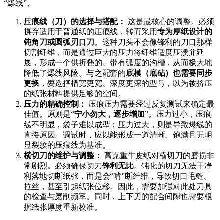
“爆线”。
压痕线（刀）的选择与搭配：
这是最核心的调整。必须
摒弃适用于普通纸的压痕线，转而采用
专为厚纸设计的
钝角刀或圆弧刃口刀
。这种刀头不会像锋利的刀口那样
切割纤维，而是通过巨大的压力将纤维适度压溃并延
展，形成一个供折叠的、带有弧度的沟槽，从而极大地
降低了爆线风险。与之配套的
底模（底砧）也需要同步
更换
，要选择槽宽更宽、深度更深的型号，以为被挤压
的纸张材料提供足够的空间。
压力的精确控制：
压痕压力需要经过反复测试来确定最
佳值。原则是“
宁小勿大，逐步增加
”。压力过小，压痕
线不明显，袋子难以成型；压力过大，则是导致爆线的
直接原因。调试时，应以能形成一道清晰、饱满且无明
显裂纹的压痕线为基准。
横切刀的维护与调整：
高克重牛皮纸对横切刀的磨损非
常剧烈。必须确保切刀
锋利无比
。钝化的切刀无法干净
利落地切断纸张，而是会“啃”断纤维，导致切口毛糙、
拉丝，甚至引起纸张位移。因此，需要加强对此处刀具
的检查与磨削频率。同时，上下刀的配合间隙也需要根
据纸张厚度重新校准。