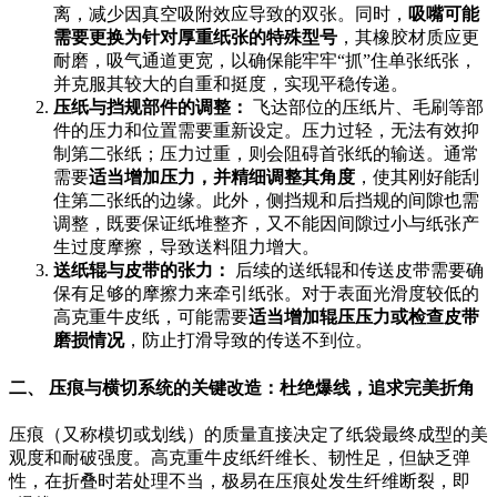
离，减少因真空吸附效应导致的双张。同时，
吸嘴可能
需要更换为针对厚重纸张的特殊型号
，其橡胶材质应更
耐磨，吸气通道更宽，以确保能牢牢“抓”住单张纸张，
并克服其较大的自重和挺度，实现平稳传递。
压纸与挡规部件的调整：
飞达部位的压纸片、毛刷等部
件的压力和位置需要重新设定。压力过轻，无法有效抑
制第二张纸；压力过重，则会阻碍首张纸的输送。通常
需要
适当增加压力，并精细调整其角度
，使其刚好能刮
住第二张纸的边缘。此外，侧挡规和后挡规的间隙也需
调整，既要保证纸堆整齐，又不能因间隙过小与纸张产
生过度摩擦，导致送料阻力增大。
送纸辊与皮带的张力：
后续的送纸辊和传送皮带需要确
保有足够的摩擦力来牵引纸张。对于表面光滑度较低的
高克重牛皮纸，可能需要
适当增加辊压压力或检查皮带
磨损情况
，防止打滑导致的传送不到位。
二、 压痕与横切系统的关键改造：杜绝爆线，追求完美折角
压痕（又称模切或划线）的质量直接决定了纸袋最终成型的美
观度和耐破强度。高克重牛皮纸纤维长、韧性足，但缺乏弹
性，在折叠时若处理不当，极易在压痕处发生纤维断裂，即