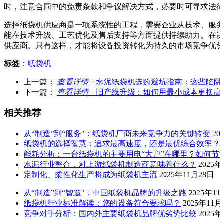
时，注意合同中的免责条款和争议解决方式，必要时可寻求法
选择纸袋机供应商是一项系统性的工程，需要企业从技术、服
能在技术升级、工艺优化及售后支持等方面提供持续助力。在
供应商。只有这样，才能将设备投资转化为持久的市场竞争优
标签
：
纸袋机
上一篇：
查看详情 +
水泥纸袋机选购避坑指南：这些陷
下一篇：
查看详情 +
旧产线升级：如何用最小成本更换
相关推荐
从“制造”到“服务”：纸袋机厂商未来竞争力的关键转变
2
纸袋机的选择智慧：追求最高速度，还是最优综合效率？
能耗分析：一台纸袋机的主要用电“大户”在哪里？如何节
水泥行业整合，对上游纸袋机制造商意味着什么？
2025
定制化、柔性化生产将成为纸袋机主流
2025年11月28日
从“制造”到“智造”：中国纸袋机品牌的升级之路
2025年1
纸袋机行业标准解读：您的设备符合要求吗？
2025年11
竞争对手分析：国内外主要纸袋机品牌优劣势比较
2025