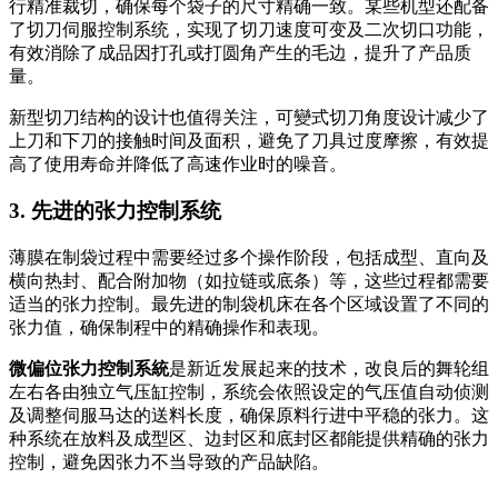
行精准裁切，确保每个袋子的尺寸精确一致。某些机型还配备
了切刀伺服控制系统，实现了切刀速度可变及二次切口功能，
有效消除了成品因打孔或打圆角产生的毛边，提升了产品质
量。
新型切刀结构的设计也值得关注，可變式切刀角度设计减少了
上刀和下刀的接触时间及面积，避免了刀具过度摩擦，有效提
高了使用寿命并降低了高速作业时的噪音。
3. 先进的张力控制系统
薄膜在制袋过程中需要经过多个操作阶段，包括成型、直向及
横向热封、配合附加物（如拉链或底条）等，这些过程都需要
适当的张力控制。最先进的制袋机床在各个区域设置了不同的
张力值，确保制程中的精确操作和表现。
微偏位张力控制系統
是新近发展起来的技术，改良后的舞轮组
左右各由独立气压缸控制，系统会依照设定的气压值自动侦测
及调整伺服马达的送料长度，确保原料行进中平稳的张力。这
种系统在放料及成型区、边封区和底封区都能提供精确的张力
控制，避免因张力不当导致的产品缺陷。