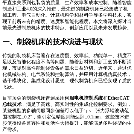
平直接关系到包装袋的质量、生产效率和成本控制。随着智能
制造和工业4.0的深入推进，最先进的制袋机床已经集成了机
械工程、电气自动化、计算机科学和材料学等多学科技术，实
现了前所未有的精度、速度和智能化程度。本文将深入探讨当
前最先进制袋机床的技术特点、创新应用以及未来发展趋势。
一、制袋机床的技术演进与现状
传统的制袋机床普遍存在速度慢、效率低、功能单一、精度不
足以及智能化程度不高等问题。随着新材料和新工艺的不断涌
现，市场对高性能制袋设备的需求日益迫切。近年来，通过优
化机械结构、电气系统和控制算法，并应用计算机仿真技术，
基于模块化、集成化设计思想，现代制袋机床已经实现了质的
飞跃。
目前顶尖的制袋机床普遍采用
伺服电机控制系统
和
EtherCAT
总线技术
，满足了高速、高实时性的集成化控制要求。例如，
某些机型的多轴伺服同步偏差可以低于1μs，张力浮辊波动范
围控制在±0.2°，牵引定位精度则能达到±0.1mm。这些技术进
步使得设备兼容性和灵活性大幅提升，能够满足多种袋型的生
产需求。