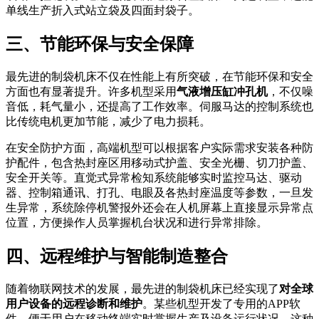
单线生产折入式站立袋及四面封袋子。
三、节能环保与安全保障
最先进的制袋机床不仅在性能上有所突破，在节能环保和安全
方面也有显著提升。许多机型采用
气液增压缸冲孔机
，不仅噪
音低，耗气量小，还提高了工作效率。伺服马达的控制系统也
比传统电机更加节能，减少了电力损耗。
在安全防护方面，高端机型可以根据客户实际需求安装各种防
护配件，包含热封座区用移动式护盖、安全光栅、切刀护盖、
安全开关等。直觉式异常检知系统能够实时监控马达、驱动
器、控制箱通讯、打孔、电眼及各热封座温度等参数，一旦发
生异常，系统除停机警报外还会在人机屏幕上直接显示异常点
位置，方便操作人员掌握机台状况和进行异常排除。
四、远程维护与智能制造整合
随着物联网技术的发展，最先进的制袋机床已经实现了
对全球
用户设备的远程诊断和维护
。某些机型开发了专用的APP软
件，便于用户在移动终端实时掌握生产及设备运行状况。这种