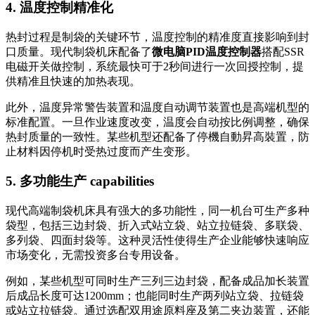
4. 温度控制精准化
热封过程是制袋的关键环节，温度控制的精准度直接影响到封
口质量。现代制袋机床配备了
微电脑PID温度控制器
搭配SSR
电磁开关做控制，系统最快可于2秒间进行一次回授控制，提
供精准且快速的加热表现。
此外，温度异常警告装置和温度自动调节装置也是高端机型的
标准配置。一旦作业速度改变，温度会自动按比例调整，确保
热封质量的一致性。某些机型还配备了停機自動昇高裝置，防
止材料因停机时受热过度而产生变形。
5. 多功能生产 capabilities
现代高端制袋机床具有强大的多功能性，同一机台可生产多种
袋型，包括三边封袋、折入式站立袋、站立拉链袋、多联袋、
多列袋、四面封袋等。这种灵活性使得生产企业能够快速响应
市场变化，无需投资多台专用设备。
例如，某些机型可同时生产三列三边封袋，配备成品加长装置
后成品长度可达1200mm；也能同时生产两列站立袋、拉链袋
或站立拉链袋。通过选配双用途原料座及第二夹边装置，还能