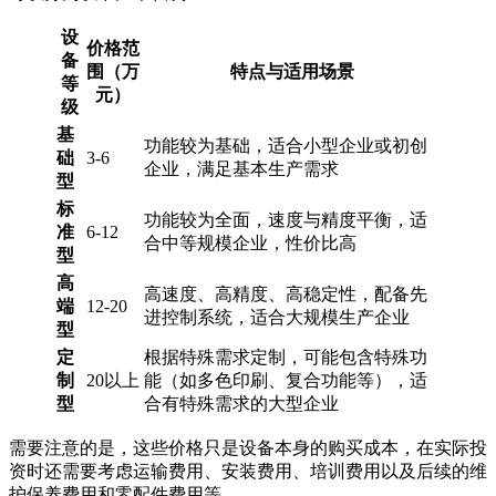
设
价格范
备
围（万
特点与适用场景
等
元）
级
基
功能较为基础，适合小型企业或初创
础
3-6
企业，满足基本生产需求
型
标
功能较为全面，速度与精度平衡，适
准
6-12
合中等规模企业，性价比高
型
高
高速度、高精度、高稳定性，配备先
端
12-20
进控制系统，适合大规模生产企业
型
定
根据特殊需求定制，可能包含特殊功
制
20以上
能（如多色印刷、复合功能等），适
型
合有特殊需求的大型企业
需要注意的是，这些价格只是设备本身的购买成本，在实际投
资时还需要考虑运输费用、安装费用、培训费用以及后续的维
护保养费用和零配件费用等。