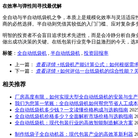
在效率与弹性间寻找最优解
全自动与半自动纸袋机之争，本质上是规模化效率与灵活适应
商的必然选择。半自动则凭借其较低的入门门槛、应对复杂多
明智的投资者不会盲目追求技术先进性，而是会冷静分析自身
做出成功决策的关键。在纸包装行业竞争日益激烈的今天，选
标签
：
全自动纸袋机
,
半自动纸袋机
,
投资回报率
上一篇：
查看详情 +
纸袋机产能计算公式：如何根据需
下一篇：
查看详情 +
如何评估一台纸袋机的综合性能？
相关推荐
厂房高度有限，如何实现大型全自动纸袋机的安装与生产
我们为您算一笔账：全自动纸袋机如何帮您节省人工成本
全自动纸袋机多少钱？一文读懂价格构成与选购指南
20
全自动纸袋机价格多少？全面解析市场价格与选购指南
2
全自动纸袋机：现代包装行业的高效智能制造解决方案
2
制作纸袋子全自动机器：现代包装产业的高效革新利器
2