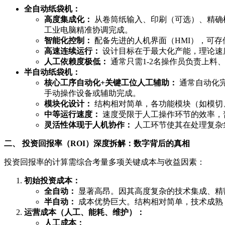
全自动纸袋机：
高度集成化：
从卷筒纸输入、印刷（可选）、精确
工业电脑精准协调完成。
智能化控制：
配备先进的人机界面（HMI），可
高速连续运行：
设计目标在于最大化产能，理论速
人工依赖度极低：
通常只需1-2名操作员负责上料
半自动纸袋机：
核心工序自动化+关键工位人工辅助：
通常自动化
手动操作设备或辅助完成。
模块化设计：
结构相对简单，各功能模块（如模切
中等运行速度：
速度受限于人工操作环节的效率，
灵活性体现于人机协作：
人工环节使其在处理复杂
二、 投资回报率（ROI）深度拆解：数字背后的真相
投资回报率的计算需综合考量多项关键成本与收益因素：
初始投资成本：
全自动：
显著高昂。因其高度复杂的技术集成、精
半自动：
成本优势巨大。结构相对简单，技术成熟
运营成本（人工、能耗、维护）：
人工成本：