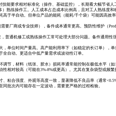
且对技能要求相对标准化（操作、基础监控），长期看大幅节省
更多）熟练操作工。人工成本占总成本比例高，且对工人熟练度
耗高于半自动。但单位产品的能耗（能耗/千个袋）可能因高效
厂商或专业技师），备件成本通常更高。预防性维护（Predictiv
查，普通机修工或熟练操作工常可处理大部分问题。备件通用性
力大，单位时间产量高。高产能利用率下（如稳定的长订单），单
于全自动。更适合中低产量需求或波动性订单。
调节，材料（纸张、胶水）损耗率通常能控制在极低水平（如1
性相对较高（可能在3%-8%或更高）。尤其在复杂袋型或频
、粘合强度、外观等高度一致，显著降低不良品率（通常<0.5
至同批次内可能存在一定波动，需要更严格的过程检验。