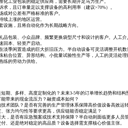
准化工业包装的稳定供应商，需要长期开足马力生产。
诉求，且订单量足以支撑设备的高利用率（建议>70%）。
场或对公差有严格标准的客户。
持续上涨的地区运营。
套设施，且将自动化作为长期战略方向。
礼品包装、小众品牌、频繁更换袋型尺寸和设计的客户。人工介
速回本、轻资产启动。
在淡季闲置造成的巨大折旧压力。半自动设备可灵活调整开机数
殊粘合位置、异形结构、小批量试验性生产等，人工的灵活处理
熟练的劳动力供给。
短期、多样、高度定制化的？未来3-5年的订单增长趋势和结构
可能带来的现金流压力？融资成本如何？
技术团队？是否有完善的生产管理体系保障高价值设备高效运转
度、张力均匀性等要求更高，供应链能否稳定满足？
巨大，是否有应急预案或技术支持保障？半自动则面临更多人员
交付、还是绝对稳定的高品质？设备选择需支撑核心价值主张。