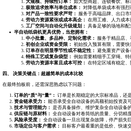
大规模、持续性订单：
如大型商超、连锁餐饮、标
极致追求效率与单位成本：
对降低单袋成本有强烈
对产品一致性要求严苛：
服务于高端品牌、出口市
劳动力资源紧张或成本高企：
在用工难、人力成本
工厂空间与自动化升级规划：
具备足够的场地和配
半自动纸袋机更具优势，当您拥有：
中小批量、多品种、定制化需求：
服务于精品店、
初创企业或资金受限：
初始投入预算有限，需要快
订单存在明显季节性或不稳定性：
避免重资产设备
特殊工艺或复杂袋型：
例如需要精细手工穿绳、特
劳动力资源丰富且成本可控：
在特定区域有稳定、
四、 决策关键点：超越简单的成本比较
在最终拍板前，还需深思熟虑以下问题：
订单的“质”与“量”：
订单是长期稳定的大宗标准品，还是
资金链承受力：
能否承受全自动设备的高额初始投资及
技术与管理能力：
是否具备操作、维护复杂全自动设备的
供应链与原材料：
全自动设备对卷筒纸的质量、分切精
风险承受度：
全自动设备一旦出现复杂故障，停产损失
市场定位与客户需求：
目标客户最看重的是低价、快速