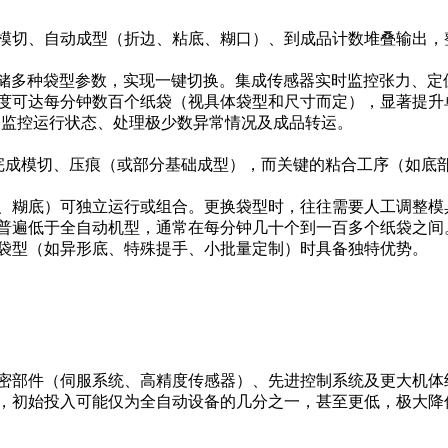
模切、自动成型（折边、粘底、糊口）、到成品计数堆叠输出，整
存储多种袋型参数，实现一键切换。集成传感器实时监控张力、定
度可达每分钟数百个纸袋（视具体袋型和尺寸而定），显著提升
、监控运行状态、处理极少数异常情况及成品转运。
完成模切、压痕（或部分基础成型），而关键的粘合工序（如底
、糊底）可独立运行或组合。更换袋型时，往往需要人工调整模
普遍低于全自动机型，通常在每分钟几十个到一百多个纸袋之间
袋型（如异形底、特殊提手、小批量定制）时具备独特优势。
密部件（伺服系统、高精度传感器）、先进控制系统及更大机体
，初始投入可能仅为全自动设备的几分之一，甚至更低，极大降