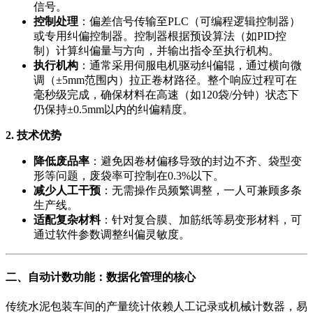
信号。
控制处理
：偏差信号传输至PLC（可编程逻辑控制器）
或专用纠偏控制器。控制器根据预设算法（如PID控
制）计算纠偏量与方向，并输出指令至执行机构。
执行机构
：通常采用伺服电机驱动纠偏辊，通过横向微
调（±5mm范围内）拉正卷材路径。整个响应过程可在
毫秒级完成，确保材料在高速（如120袋/分钟）状态下
仍保持±0.5mm以内的纠偏精度。
2. 技术优势
降低废品率
：避免因卷材偏移导致的封边不齐、袋型变
形等问题，废袋率可控制在0.3%以下。
减少人工干预
：无需操作员频繁调整，一人可兼顾多条
生产线。
适配复杂材料
：针对复合膜、加筋纸等易变形材料，可
通过软件参数调整纠偏灵敏度。
二、自动计数功能：数据化管理的核心
传统水泥包装车间的产量统计依赖人工记录或机械计数器，易