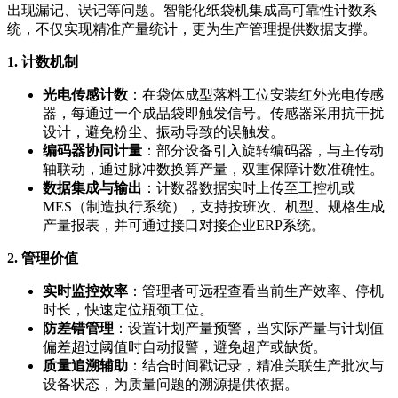
出现漏记、误记等问题。智能化纸袋机集成高可靠性计数系
统，不仅实现精准产量统计，更为生产管理提供数据支撑。
1. 计数机制
光电传感计数
：在袋体成型落料工位安装红外光电传感
器，每通过一个成品袋即触发信号。传感器采用抗干扰
设计，避免粉尘、振动导致的误触发。
编码器协同计量
：部分设备引入旋转编码器，与主传动
轴联动，通过脉冲数换算产量，双重保障计数准确性。
数据集成与输出
：计数器数据实时上传至工控机或
MES（制造执行系统），支持按班次、机型、规格生成
产量报表，并可通过接口对接企业ERP系统。
2. 管理价值
实时监控效率
：管理者可远程查看当前生产效率、停机
时长，快速定位瓶颈工位。
防差错管理
：设置计划产量预警，当实际产量与计划值
偏差超过阈值时自动报警，避免超产或缺货。
质量追溯辅助
：结合时间戳记录，精准关联生产批次与
设备状态，为质量问题的溯源提供依据。