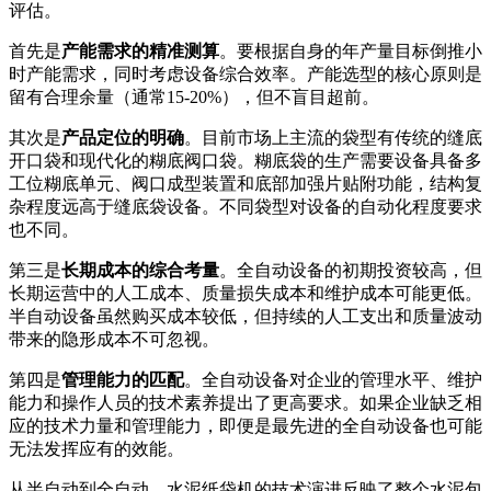
评估。
首先是
产能需求的精准测算
。要根据自身的年产量目标倒推小
时产能需求，同时考虑设备综合效率。产能选型的核心原则是
留有合理余量（通常15-20%），但不盲目超前。
其次是
产品定位的明确
。目前市场上主流的袋型有传统的缝底
开口袋和现代化的糊底阀口袋。糊底袋的生产需要设备具备多
工位糊底单元、阀口成型装置和底部加强片贴附功能，结构复
杂程度远高于缝底袋设备。不同袋型对设备的自动化程度要求
也不同。
第三是
长期成本的综合考量
。全自动设备的初期投资较高，但
长期运营中的人工成本、质量损失成本和维护成本可能更低。
半自动设备虽然购买成本较低，但持续的人工支出和质量波动
带来的隐形成本不可忽视。
第四是
管理能力的匹配
。全自动设备对企业的管理水平、维护
能力和操作人员的技术素养提出了更高要求。如果企业缺乏相
应的技术力量和管理能力，即便是最先进的全自动设备也可能
无法发挥应有的效能。
从半自动到全自动，水泥纸袋机的技术演进反映了整个水泥包