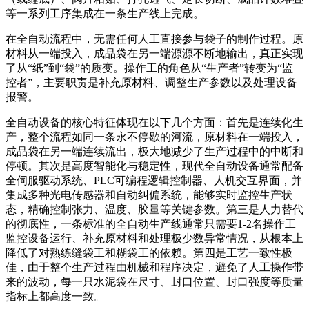
等一系列工序集成在一条生产线上完成。
在全自动流程中，无需任何人工直接参与袋子的制作过程。原
材料从一端投入，成品袋在另一端源源不断地输出，真正实现
了从“纸”到“袋”的质变。操作工的角色从“生产者”转变为“监
控者”，主要职责是补充原材料、调整生产参数以及处理设备
报警。
全自动设备的核心特征体现在以下几个方面：首先是连续化生
产，整个流程如同一条永不停歇的河流，原材料在一端投入，
成品袋在另一端连续流出，极大地减少了生产过程中的中断和
停顿。其次是高度智能化与稳定性，现代全自动设备通常配备
全伺服驱动系统、PLC可编程逻辑控制器、人机交互界面，并
集成多种光电传感器和自动纠偏系统，能够实时监控生产状
态，精确控制张力、温度、胶量等关键参数。第三是人力替代
的彻底性，一条标准的全自动生产线通常只需要1-2名操作工
监控设备运行、补充原材料和处理极少数异常情况，从根本上
降低了对熟练缝袋工和糊袋工的依赖。第四是工艺一致性极
佳，由于整个生产过程由机械和程序决定，避免了人工操作带
来的波动，每一只水泥袋在尺寸、封口位置、封口强度等质量
指标上都高度一致。