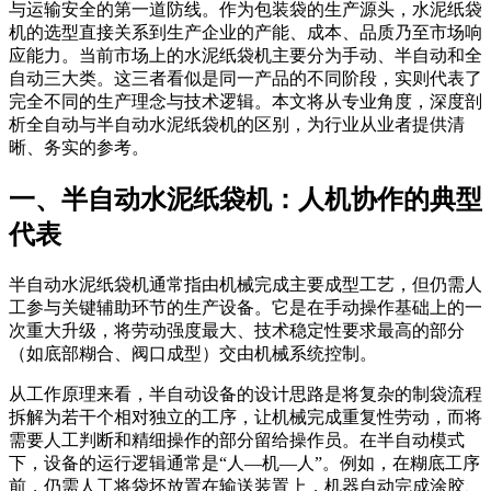
与运输安全的第一道防线。作为包装袋的生产源头，水泥纸袋
机的选型直接关系到生产企业的产能、成本、品质乃至市场响
应能力。当前市场上的水泥纸袋机主要分为手动、半自动和全
自动三大类。这三者看似是同一产品的不同阶段，实则代表了
完全不同的生产理念与技术逻辑。本文将从专业角度，深度剖
析全自动与半自动水泥纸袋机的区别，为行业从业者提供清
晰、务实的参考。
一、半自动水泥纸袋机：人机协作的典型
代表
半自动水泥纸袋机通常指由机械完成主要成型工艺，但仍需人
工参与关键辅助环节的生产设备。它是在手动操作基础上的一
次重大升级，将劳动强度最大、技术稳定性要求最高的部分
（如底部糊合、阀口成型）交由机械系统控制。
从工作原理来看，半自动设备的设计思路是将复杂的制袋流程
拆解为若干个相对独立的工序，让机械完成重复性劳动，而将
需要人工判断和精细操作的部分留给操作员。在半自动模式
下，设备的运行逻辑通常是“人—机—人”。例如，在糊底工序
前，仍需人工将袋坯放置在输送装置上，机器自动完成涂胶、