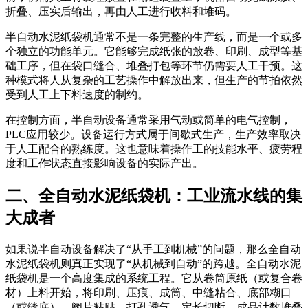
折叠、压实后输出，再由人工进行收料和堆码。
半自动水泥纸袋机通常不是一条完整的生产线，而是一个或多
个独立的功能单元。它能够完成纸张的放卷、印刷、成型等基
础工序，但在袋口缝合、堆叠打包等环节仍需要人工干预。这
种模式将人从复杂的工艺操作中解放出来，但生产的节拍依然
受到人工上下料速度的制约。
在控制方面，半自动设备通常采用气动或简单的电气控制，
PLC应用较少。设备运行方式属于间歇式生产，生产效率取决
于人工配合的熟练度。这也意味着操作工的技能水平、疲劳程
度和工作状态直接影响设备的实际产出。
二、全自动水泥纸袋机：工业流水线的集
大成者
如果说半自动设备解决了“从手工到机械”的问题，那么全自动
水泥纸袋机则真正实现了“从机械到自动”的跨越。全自动水泥
纸袋机是一个高度集成的系统工程。它从卷筒原纸（或复合卷
材）上料开始，将印刷、压痕、成筒、中缝粘合、底部糊口
（或缝底）、阀片粘贴、打孔透气、定长切断、成品计数堆叠