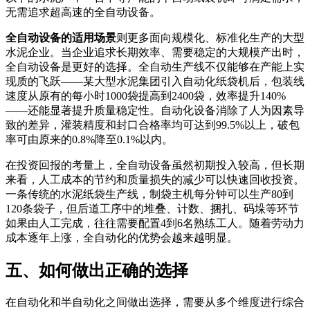
无需追求超高速的全自动设备。
全自动设备的适用场景
则更多面向规模化、标准化生产的大型
水泥企业。当企业追求长期效率、需要稳定的大规模产出时，
全自动设备是更好的选择。全自动生产线不仅能够在产能上实
现质的飞跃——某大型水泥集团引入自动化纸袋机后，包装线
速度从原有的每小时1000袋提高到2400袋，效率提升140%
——还能显著提升质量稳定性。自动化设备消除了人为因素导
致的差异，灌装精度和封口合格率均可达到99.5%以上，破包
率可由原来的0.8%降至0.1%以内。
在投资回报的考量上，全自动设备虽然初期投入较高，但长期
来看，人工成本的节约和质量损失的减少可以快速回收投资。
一条传统的水泥纸袋生产线，制袋主机每分钟可以生产80到
120条袋子，但后道工序中的堆叠、计数、捆扎、码垛等环节
如果由人工完成，往往需要配置4到6名熟练工人。随着劳动力
成本逐年上涨，全自动化的优势会越来越明显。
五、如何做出正确的选择
在自动化和半自动化之间做出选择，需要从多个维度进行综合