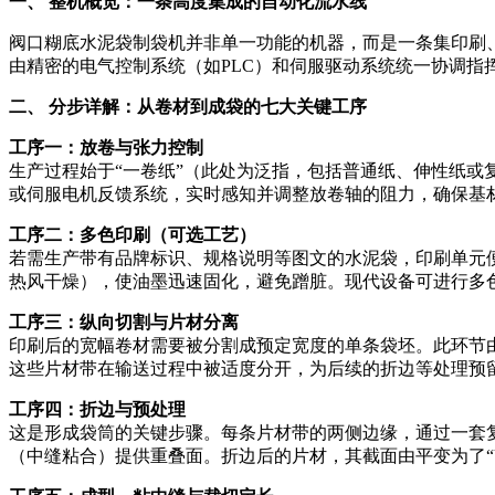
一、 整机概览：一条高度集成的自动化流水线
阀口糊底水泥袋制袋机并非单一功能的机器，而是一条集印刷
由精密的电气控制系统（如PLC）和伺服驱动系统统一协调
二、 分步详解：从卷材到成袋的七大关键工序
工序一：放卷与张力控制
生产过程始于“一卷纸”（此处为泛指，包括普通纸、伸性纸
或伺服电机反馈系统，实时感知并调整放卷轴的阻力，确保基
工序二：多色印刷（可选工艺）
若需生产带有品牌标识、规格说明等图文的水泥袋，印刷单元
热风干燥），使油墨迅速固化，避免蹭脏。现代设备可进行多
工序三：纵向切割与片材分离
印刷后的宽幅卷材需要被分割成预定宽度的单条袋坯。此环节
这些片材带在输送过程中被适度分开，为后续的折边等处理预
工序四：折边与预处理
这是形成袋筒的关键步骤。每条片材带的两侧边缘，通过一套复
（中缝粘合）提供重叠面。折边后的片材，其截面由平变为了“