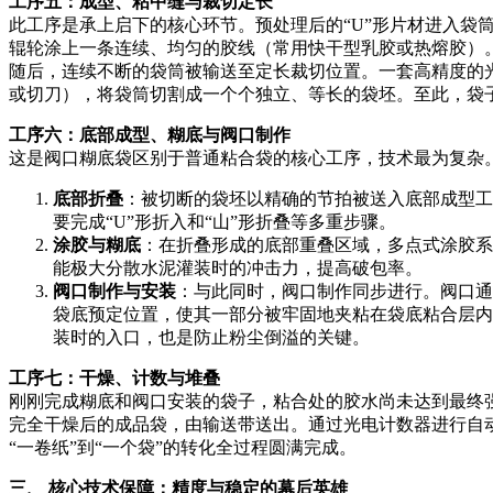
工序五：成型、粘中缝与裁切定长
此工序是承上启下的核心环节。预处理后的“U”形片材进入
辊轮涂上一条连续、均匀的胶线（常用快干型乳胶或热熔胶）
随后，连续不断的袋筒被输送至定长裁切位置。一套高精度的
或切刀），将袋筒切割成一个个独立、等长的袋坯。至此，袋
工序六：底部成型、糊底与阀口制作
这是阀口糊底袋区别于普通粘合袋的核心工序，技术最为复杂
底部折叠
：被切断的袋坯以精确的节拍被送入底部成型工
要完成“U”形折入和“山”形折叠等多重步骤。
涂胶与糊底
：在折叠形成的底部重叠区域，多点式涂胶系
能极大分散水泥灌装时的冲击力，提高破包率。
阀口制作与安装
：与此同时，阀口制作同步进行。阀口通
袋底预定位置，使其一部分被牢固地夹粘在袋底粘合层内
装时的入口，也是防止粉尘倒溢的关键。
工序七：干燥、计数与堆叠
刚刚完成糊底和阀口安装的袋子，粘合处的胶水尚未达到最终
完全干燥后的成品袋，由输送带送出。通过光电计数器进行自
“一卷纸”到“一个袋”的转化全过程圆满完成。
三、 核心技术保障：精度与稳定的幕后英雄