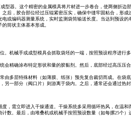
袋筒成型器。这个精密的金属模具将片材进一步卷合，使两侧折边
。之后，胶合部位经过压辊紧密压实，确保中缝牢固粘合，形成
光电或编码器测量系统，实时监测袋筒输送长度。当达到预设的
子的筒状主体基本形成。
。
位。机械手或成型模具会抓取袋坯的一端，按照预设程序进行多
统会精确涂布特定形状和量的胶黏剂。然后，底部经过高压压合
常由多层特殊材料（如薄膜、纸张）预先复合裁切而成。在袋底
，另一部分（阀口片）则游离于袋内。之后，通常还会通过热封
强度，需立即进入干燥通道。干燥系统多采用循环热风，在温和
动计数。最后，由堆叠机或机械手按照预设数量（如每摞25个）