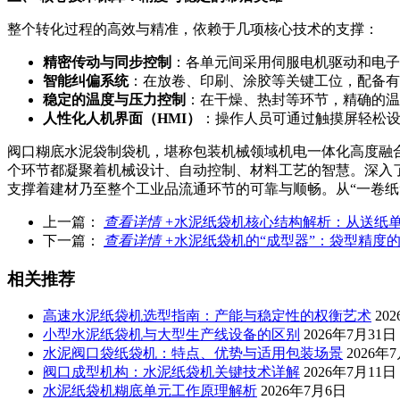
整个转化过程的高效与精准，依赖于几项核心技术的支撑：
精密传动与同步控制
：各单元间采用伺服电机驱动和电子
智能纠偏系统
：在放卷、印刷、涂胶等关键工位，配备有
稳定的温度与压力控制
：在干燥、热封等环节，精确的温
人性化人机界面（HMI）
：操作人员可通过触摸屏轻松
阀口糊底水泥袋制袋机，堪称包装机械领域机电一体化高度融
个环节都凝聚着机械设计、自动控制、材料工艺的智慧。深入
支撑着建材乃至整个工业品流通环节的可靠与顺畅。从“一卷纸
上一篇：
查看详情 +
水泥纸袋机核心结构解析：从送纸
下一篇：
查看详情 +
水泥纸袋机的“成型器”：袋型精度
相关推荐
高速水泥纸袋机选型指南：产能与稳定性的权衡艺术
20
小型水泥纸袋机与大型生产线设备的区别
2026年7月31日
水泥阀口袋纸袋机：特点、优势与适用包装场景
2026年
阀口成型机构：水泥纸袋机关键技术详解
2026年7月11日
水泥纸袋机糊底单元工作原理解析
2026年7月6日