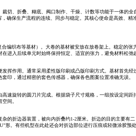
、裁切、折叠、糊底、阀口制作、干燥、计数等功能于一体的全
指挥，确保生产流程的连续、同步与稳定。其核心使命是高效、精
或复合编织布等基材）。大卷的基材被安放在放卷架上。稳定的张
材在进入后续单元时始终保持恒定、适宜的张力，避免材料松弛
便发挥作用。通常采用柔性版印刷或凸版印刷方式。基材首先经
色套印，通过精密的套色传感器，确保各色图案位置准确无误。
由高速旋转的圆刀片完成。根据袋子尺寸规格，一组按设定间距
留空间。
杂的折边器装置，被向内折叠约1-2厘米。折边的目的主要有
U”形。有些机型在此处还会对折边部位进行压痕或轻微涂胶预