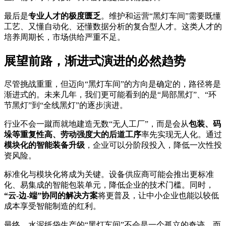
最后是
专业人才的极度匮乏
。维护和运营“黑灯车间”需要既懂
工艺、又懂自动化、还懂数据分析的复合型人才。这类人才的
培养周期长，市场供给严重不足。
展望前路，渐进式演进的必然趋势
尽管挑战重重，但迈向“黑灯车间”的方向是确定的，路径将是
渐进式的。未来几年，我们更可能看到的是“局部黑灯”、“环
节黑灯”到“全线黑灯”的逐步演进。
行业不会一蹴而就地建造无数“无人工厂”，而是会从
包装、码
垛等重复性高、劳动强度大的后道工序
率先实现无人化。通过
模块化的智能装备升级
，企业可以分阶段投入，降低一次性投
资风险。
标准化与模块化将成为关键。设备供应商可能会推出更标准
化、易集成的智能包装单元，降低企业的技术门槛。同时，
“云-边-端”协同的解决方案
将更普及，让中小企业也能以较低
成本享受智能制造的红利。
最终，水泥纸袋生产的“黑灯车间”不会是一个孤立的奇迹，而