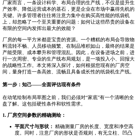
厂家而言，一条设计科学、布局合理的生产线，不仅是提升生
产效率、降低运营成本的基石，更是企业在市场中赢得先机的
关键。许多管理者往往将注意力集中在购买高性能的纸袋机
上，却忽略了一个至关重要的问题：如何让这些昂贵的设备在
有限的空间内发挥出最大的效能？
厂房的每一平方米都是宝贵的资源。一个糟糕的布局会导致物
料流转不畅、人员移动频繁、在制品堆积如山，最终的结果是
产能受限、成本攀升和管理混乱。因此，在设备进场之前，进
行一次周密、专业的生产线布局规划，是一项投入小、回报大
的战略性工作。本文将深入探讨，如何根据您现有的厂房空
间，量身打造一条高效、流畅且具备成长性的纸袋机生产线。
第一步：知己——全面评估现有条件
在动笔绘制布局草图之前，我们必须对“家底”有一个清晰的全
盘了解。这包括硬性条件和软性需求。
1. 厂房空间参数的精确测绘：
平面尺寸与形状：
精确测量厂房的长度、宽度和净空高
度。同时，注意厂房的形状是否规则，有无立柱、凹凸