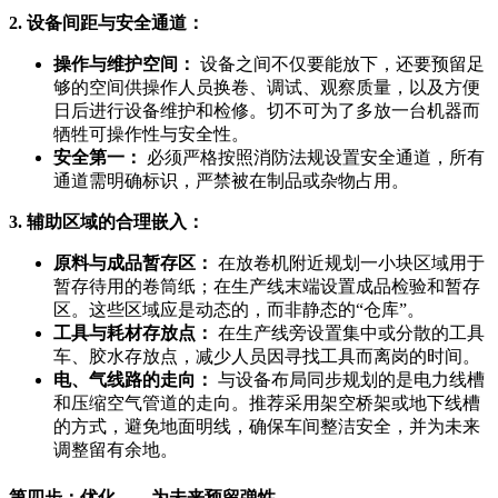
2. 设备间距与安全通道：
操作与维护空间：
设备之间不仅要能放下，还要预留足
够的空间供操作人员换卷、调试、观察质量，以及方便
日后进行设备维护和检修。切不可为了多放一台机器而
牺牲可操作性与安全性。
安全第一：
必须严格按照消防法规设置安全通道，所有
通道需明确标识，严禁被在制品或杂物占用。
3. 辅助区域的合理嵌入：
原料与成品暂存区：
在放卷机附近规划一小块区域用于
暂存待用的卷筒纸；在生产线末端设置成品检验和暂存
区。这些区域应是动态的，而非静态的“仓库”。
工具与耗材存放点：
在生产线旁设置集中或分散的工具
车、胶水存放点，减少人员因寻找工具而离岗的时间。
电、气线路的走向：
与设备布局同步规划的是电力线槽
和压缩空气管道的走向。推荐采用架空桥架或地下线槽
的方式，避免地面明线，确保车间整洁安全，并为未来
调整留有余地。
第四步：优化——为未来预留弹性