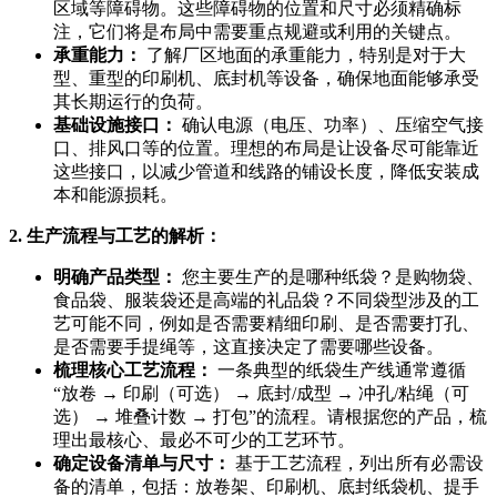
区域等障碍物。这些障碍物的位置和尺寸必须精确标
注，它们将是布局中需要重点规避或利用的关键点。
承重能力：
了解厂区地面的承重能力，特别是对于大
型、重型的印刷机、底封机等设备，确保地面能够承受
其长期运行的负荷。
基础设施接口：
确认电源（电压、功率）、压缩空气接
口、排风口等的位置。理想的布局是让设备尽可能靠近
这些接口，以减少管道和线路的铺设长度，降低安装成
本和能源损耗。
2. 生产流程与工艺的解析：
明确产品类型：
您主要生产的是哪种纸袋？是购物袋、
食品袋、服装袋还是高端的礼品袋？不同袋型涉及的工
艺可能不同，例如是否需要精细印刷、是否需要打孔、
是否需要手提绳等，这直接决定了需要哪些设备。
梳理核心工艺流程：
一条典型的纸袋生产线通常遵循
“放卷 → 印刷（可选） → 底封/成型 → 冲孔/粘绳（可
选） → 堆叠计数 → 打包”的流程。请根据您的产品，梳
理出最核心、最必不可少的工艺环节。
确定设备清单与尺寸：
基于工艺流程，列出所有必需设
备的清单，包括：放卷架、印刷机、底封纸袋机、提手