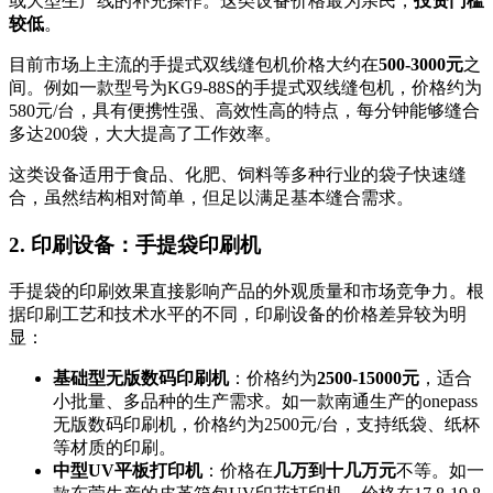
或大型生产线的补充操作。这类设备价格最为亲民，
投资门槛
较低
。
目前市场上主流的手提式双线缝包机价格大约在
500-3000元
之
间。例如一款型号为KG9-88S的手提式双线缝包机，价格约为
580元/台，具有便携性强、高效性高的特点，每分钟能够缝合
多达200袋，大大提高了工作效率。
这类设备适用于食品、化肥、饲料等多种行业的袋子快速缝
合，虽然结构相对简单，但足以满足基本缝合需求。
2. 印刷设备：手提袋印刷机
手提袋的印刷效果直接影响产品的外观质量和市场竞争力。根
据印刷工艺和技术水平的不同，印刷设备的价格差异较为明
显：
基础型无版数码印刷机
：价格约为
2500-15000元
，适合
小批量、多品种的生产需求。如一款南通生产的onepass
无版数码印刷机，价格约为2500元/台，支持纸袋、纸杯
等材质的印刷。
中型UV平板打印机
：价格在
几万到十几万元
不等。如一