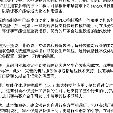
的自动化设备。这些设备通常包括原料放卷、印刷、切割、制袋
家往往拥有多年的行业经验，能够根据市场需求不断优化设备性
，以确保客户能够最大化地利用设备。
无纺布制袋机已高度自动化，集成PLC控制系统、伺服驱动和智
的袋型生产。例如，一些高端设备支持快速换模功能，可在几分
，环保和节能也是重要指标。优秀的厂家会注重设备的能效设计
包括手提袋、背心袋、立体袋和拉链袋等，每种袋型对设备的要
如双色印刷或超声波焊接）或优化生产流程。这种灵活性不仅体
备配置，避免“一刀切”的误区。
资，其耐用性和稳定性直接影响到客户的生产效率和成本。优秀
备达到行业标准。此外，完善的售后服务体系包括远程技术支持、快
好口碑和长期合作记录的供应商。
。智能化体现在物联网（IoT）和大数据的应用，例如通过实
机。这些创新不仅提升了设备的性能，还支持了整个行业的可持
白皮书和与客户合作研发，来展示其技术领导力。
术、成本和服务。建议潜在客户进行多方面的调研，包括参观厂
纺布制袋机厂家不仅是设备供应商，更是行业创新的引擎。在环