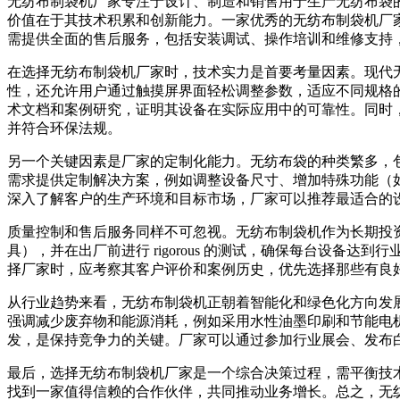
无纺布制袋机厂家专注于设计、制造和销售用于生产无纺布袋
价值在于其技术积累和创新能力。一家优秀的无纺布制袋机厂
需提供全面的售后服务，包括安装调试、操作培训和维修支持
在选择无纺布制袋机厂家时，技术实力是首要考量因素。现代
性，还允许用户通过触摸屏界面轻松调整参数，适应不同规格
术文档和案例研究，证明其设备在实际应用中的可靠性。同时
并符合环保法规。
另一个关键因素是厂家的定制化能力。无纺布袋的种类繁多，
需求提供定制解决方案，例如调整设备尺寸、增加特殊功能（
深入了解客户的生产环境和目标市场，厂家可以推荐最适合的设
质量控制和售后服务同样不可忽视。无纺布制袋机作为长期投
具），并在出厂前进行 rigorous 的测试，确保每台设
择厂家时，应考察其客户评价和案例历史，优先选择那些有良
从行业趋势来看，无纺布制袋机正朝着智能化和绿色化方向发展
强调减少废弃物和能源消耗，例如采用水性油墨印刷和节能电
发，是保持竞争力的关键。厂家可以通过参加行业展会、发布
最后，选择无纺布制袋机厂家是一个综合决策过程，需平衡技
找到一家值得信赖的合作伙伴，共同推动业务增长。总之，无