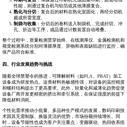
性能，则通过复合机与铝箔或其他薄膜复合。
熟化与分切
：复合后的材料在熟化室固化，再经分切机
裁成所需宽度。
制袋与收集
：分切后的卷料送入制袋机，完成封切、冲
孔、折边等工序，成品通过计数装置自动堆叠。
整个过程中，质量检测贯穿始终。在线测厚仪、金属检测机和
视觉检测系统分别对薄膜厚度、异物和表面缺陷进行监控，确
保产品符合标准。
四、行业发展趋势与挑战
随着全球禁塑令的推进，可降解材料（如PLA、PBAT）加工
设备成为研发热点。这类材料热敏感性强，对设备的温控精度
和螺杆结构提出了更高要求。此外，轻量化和减薄化趋势促使
设备厂商开发更精密的挤出和牵引系统，在保证强度的前提下
降低材料消耗。
个性化需求推动小批量、多品种生产模式的发展，数码印刷技
术因其无需制版、换版灵活的优势，市场份额持续增长。同
时，设备节能性也成为客户关注重点，变频驱动、热回收系统