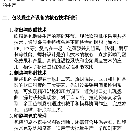
的生产。
二、包装袋生产设备的核心技术剖析
挤出与吹膜技术
吹膜是包装袋生产的基础环节。现代吹膜机多采用共挤
技术，通过多层共挤模头将不同特性的树脂（如PE、
PP、PA等）复合在一起，使薄膜兼具阻氧、防潮、耐穿
刺等性能。螺杆设计是挤出技术的核心，直接影响到塑
化效果和产量。高精度温控系统和变频调速技术的应
用，确保了挤出过程的稳定性和能效比。
制袋与热封技术
制袋机的关键在于热封工艺。热封温度、压力和时间是
影响封口强度的三大要素。先进设备采用伺服控制系
统，可实现精准温控和压力调节，避免封口处出现翘
曲、漏封或烧焦现象。对于自立袋、拉链袋等复杂袋
型，多工位制袋机通过机械手和模具协同作业，完成冲
孔、贴嘴、折底等工序。
印刷与色彩管理
包装印刷不仅要求图案清晰，还需符合环保标准。凹印
技术色彩饱和度高，适用于大批量生产；柔印则更环