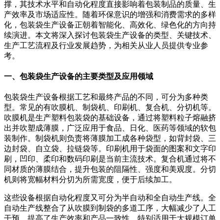
撑，其技术水平和自动化程度直接影响着包装制品的质量、生
产效率及市场适应性。随着环保意识的增强和消费需求的多样
化，包装袋生产设备正朝着智能化、高效化、绿色化的方向持
续演进。本文将深入探讨包装袋生产设备的类型、关键技术、
生产工艺流程及行业发展趋势，为相关从业人员提供专业参
考。
一、包装袋生产设备的主要类型及应用领域
包装袋生产设备根据工艺和最终产品的不同，可分为多种类
型。常见的有吹膜机、制袋机、印刷机、复合机、分切机等。
吹膜机是生产塑料包装袋的基础设备，通过将塑料粒子熔融挤
出并吹塑成薄膜，广泛应用于食品、日化、医药等领域的软包
装制作。制袋机则负责将薄膜加工成各种袋型，如背封袋、三
边封袋、自立袋、拉链袋等。印刷机用于袋面的图案和文字印
刷，凹印、柔印和数码印刷是当前主流技术。复合机通过将不
同材质的薄膜结合，提升包装的阻隔性、强度和美观度。分切
机则将宽幅材料分切为所需宽度，便于后续加工。
这些设备根据自动化程度又可分为半自动和全自动生产线。全
自动生产线整合了从吹膜到制袋的多道工序，大幅减少了人工
干预，提高了生产效率和产品一致性，特别适用于大规模订单