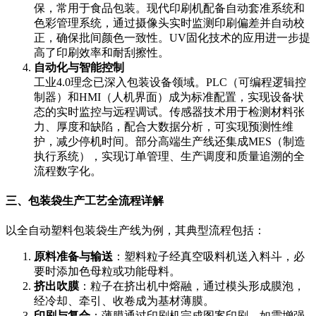
保，常用于食品包装。现代印刷机配备自动套准系统和
色彩管理系统，通过摄像头实时监测印刷偏差并自动校
正，确保批间颜色一致性。UV固化技术的应用进一步提
高了印刷效率和耐刮擦性。
自动化与智能控制
工业4.0理念已深入包装设备领域。PLC（可编程逻辑控
制器）和HMI（人机界面）成为标准配置，实现设备状
态的实时监控与远程调试。传感器技术用于检测材料张
力、厚度和缺陷，配合大数据分析，可实现预测性维
护，减少停机时间。部分高端生产线还集成MES（制造
执行系统），实现订单管理、生产调度和质量追溯的全
流程数字化。
三、包装袋生产工艺全流程详解
以全自动塑料包装袋生产线为例，其典型流程包括：
原料准备与输送
：塑料粒子经真空吸料机送入料斗，必
要时添加色母粒或功能母料。
挤出吹膜
：粒子在挤出机中熔融，通过模头形成膜泡，
经冷却、牵引、收卷成为基材薄膜。
印刷与复合
：薄膜通过印刷机完成图案印刷，如需增强