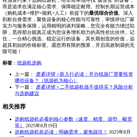
在预算约束下选购纸袋机，绝非简单地寻找“最便宜”的设备，
而是追求在满足核心需求、保障稳定耐用、控制长期运营成本
（购机成本+维护+能耗+人工）前提下的
最优综合价值
。深入
剖析自身需求，聚焦设备的核心性能与可靠性，审慎评估厂家
实力与服务保障，运用精明的谈判策略，您完全有能力绕过陷
阱，觅得那台能真正成为您业务增长助力的高性价比伙伴。记
住，一台精心挑选、稳定运行的设备，其长期创造的价值，远
超其初始的价格标签。愿您用有限的预算，开启高效制袋的无
限可能！
标签
：
纸袋机选购
上一篇：
查看详情 +
新入行必读：开办纸袋厂需要投资
哪些设备？（纸袋机为核心）
下一篇：
查看详情 +
二手纸袋机值不值得买？风险分析
与选购建议
相关推荐
选购纸袋机必看的核心参数（速度、精度、袋型、幅宽
等）
2025年8月19日
选购纸袋机前必读：明确需求，避免踩坑！
2025年8月