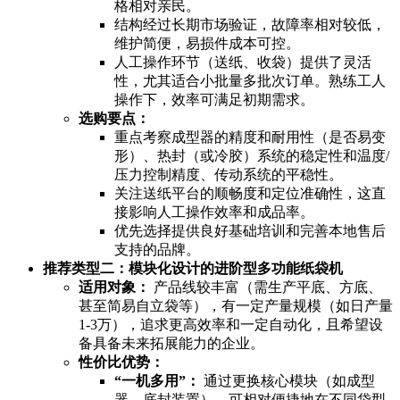
格相对亲民。
结构经过长期市场验证，故障率相对较低，
维护简便，易损件成本可控。
人工操作环节（送纸、收袋）提供了灵活
性，尤其适合小批量多批次订单。熟练工人
操作下，效率可满足初期需求。
选购要点：
重点考察成型器的精度和耐用性（是否易变
形）、热封（或冷胶）系统的稳定性和温度/
压力控制精度、传动系统的平稳性。
关注送纸平台的顺畅度和定位准确性，这直
接影响人工操作效率和成品率。
优先选择提供良好基础培训和完善本地售后
支持的品牌。
推荐类型二：模块化设计的进阶型多功能纸袋机
适用对象：
产品线较丰富（需生产平底、方底、
甚至简易自立袋等），有一定产量规模（如日产量
1-3万），追求更高效率和一定自动化，且希望设
备具备未来拓展能力的企业。
性价比优势：
“一机多用”：
通过更换核心模块（如成型
器、底封装置），可相对便捷地在不同袋型