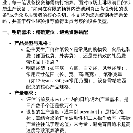
业，每一笔设备投资都需精打细算。面对市场上琳琅满目的纸
袋生产设备，“如何在有限的预算内选购到真正高性价比的设
备”成为众多决策者的核心关切。本文将为您系统剖析选购策
略，并基于行业经验推荐值得重点考察的设备类型。
一、明确需求：精确定位，避免资源错配
产品类型与规格：
您主要生产何种纸袋？是常见的购物袋、食品包装
袋（如面包袋、外卖袋），还是更精致的礼品袋、
奢侈品手提袋？
明确袋型（如平底、方底、自立袋、风琴袋等）、
常用尺寸范围（长、宽、高/底宽）、纸张克重
（如120gsm - 350gsm常用范围）。设备需精准匹
配您的核心产品规格。
产量要求：
评估当前及未来1-3年内的日均/月均产量需求。是
日产数千个还是数万个？
设备的生产速度（通常以 pcs/min 计）是核心指
标，需结合您的订单波动性和工人操作效率（实际
产量往往低于理论值）来考量，避免盲目追求超高
速度导致预算浪费。