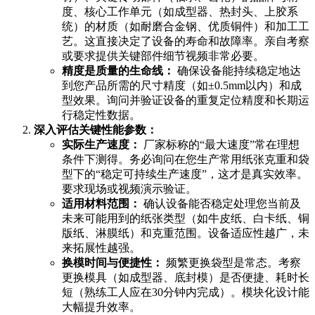
度、核心工作单元（如成型器、热封头、上胶系
统）的材质（如耐磨合金钢、优质铜件）和加工工
艺。这直接决定了设备的寿命和故障率。亲自考察
或要求提供关键部件细节视频非常必要。
精度是质量的生命线：
确保设备能持续稳定地达
到您产品所需的尺寸精度（如±0.5mm以内）和成
型效果。询问并验证设备的重复定位精度和长期运
行稳定性数据。
深入评估关键性能参数：
实际生产速度：
厂家标称的“最大速度”常在理想
条件下测得。务必询问在您生产常用纸张克重和袋
型下的“稳定可持续生产速度”，这才是真实效率。
要求现场或视频演示验证。
适用材料范围：
确认设备能否稳定处理您当前及
未来可能用到的纸张类型（如牛皮纸、白卡纸、铜
版纸、淋膜纸）和克重范围。设备适应性越广，未
来拓展性越强。
换模时间与便捷性：
频繁更换袋型是常态。考察
更换模具（如成型器、底封模）是否便捷、耗时长
短（熟练工人应在30分钟内完成）。模块化设计能
大幅提升效率。