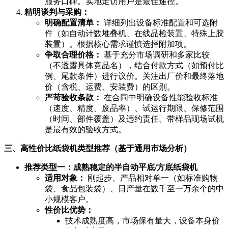
服务口碑。实地走访用户是最佳途径。
精明谈判与采购：
明确配置清单：
详细列出设备标准配置和可选附
件（如自动计数堆叠机、在线品检装置、特殊上胶
装置）。根据核心需求谨慎选择附加项。
争取合理价格：
基于充分市场调研和多家比较
（不透露具体竞品名），结合付款方式（如预付比
例、尾款条件）进行议价。关注出厂价和最终落地
价（含税、运费、安装费）的区别。
严苛验收条款：
在合同中明确设备性能验收标准
（速度、精度、废品率）、试运行期限、保修范围
（时间、部件覆盖）及违约责任。带样品现场试机
是最有效的验收方式。
三、高性价比纸袋机类型推荐（基于通用市场分析）
推荐类型一：成熟稳定的半自动平底/方底纸袋机
适用对象：
刚起步、产品相对单一（如标准购物
袋、食品包装袋）、日产量在数千至一万余个的中
小规模客户。
性价比优势：
技术成熟度高，市场保有量大，设备本身价