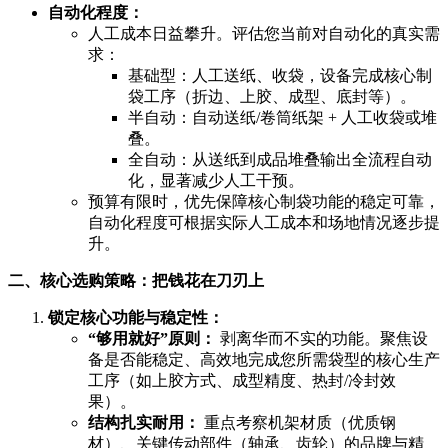
自动化程度：
人工成本日益攀升。评估您当前对自动化的真实需
求：
基础型：人工送纸、收袋，设备完成核心制
袋工序（折边、上胶、成型、底封等）。
半自动：自动送纸/卷筒纸架 + 人工收袋或堆
叠。
全自动：从送纸到成品堆叠输出全流程自动
化，显著减少人工干预。
预算有限时，优先保障核心制袋功能的稳定可靠，
自动化程度可根据实际人工成本和场地情况逐步提
升。
二、核心选购策略：把钱花在刀刃上
锁定核心功能与稳定性：
“够用就好”原则：
剥离华而不实的功能。聚焦设
备是否能稳定、高效地完成您所需袋型的核心生产
工序（如上胶方式、成型精度、热封/冷封效
果）。
结构扎实耐用：
重点考察机架材质（优质钢
材）、关键传动部件（轴承、齿轮）的品牌与精