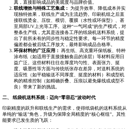
真，直接影响成品的美观度与品牌价值。
联线增效与特殊工艺集成：
为提升效率、降低成本并实
现独特效果，联线生产成为主流趋势。印刷机组之后直
接联线烫金、压纹、模切、覆膜（水性或环保型）、甚
至局部UV上光等工序。这种“一气呵成”的生产模式，对
整条生产线，尤其是连接各工序的纸袋机送料系统，提
出了前所未有的同步性与稳定性要求。每一环节的精度
偏差都会被后续工序放大，最终影响成品合格率。
环保材料的广泛应用：
再生纸、高克重环保纸板、特种
涂布纸（如适用于直接接触食品的涂层）等材料应用日
益广泛。这些材料往往在厚度均匀性、表面张力、挺
度、吸墨性等方面与传统纸张存在差异，对送料系统的
适应性（如平稳输送不同厚度、挺度的材料）和成型机
构的精准控制（如精确折叠、压痕以避免爆线或成型不
良）带来了新的挑战。
二、 纸袋机送料系统：迈向“零容忍”波动时代
印刷精度的跃升和联线生产的需求，使得纸袋机的送料系统从
单纯的“输送”角色，升级为保障全局精度的“核心枢纽”。其性
能要求已发生质的飞跃：