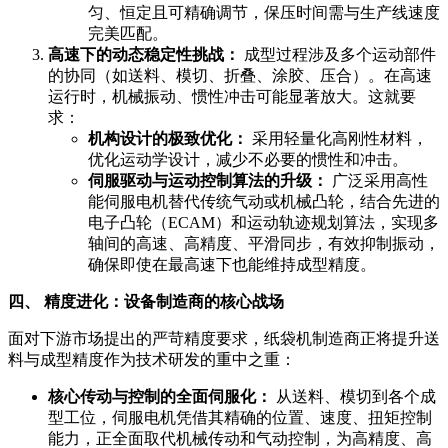
匀、恒定且可精确调节，保压时间需与生产线速度
完美匹配。
高速下的动态稳定性挑战：
成型过程涉及多个运动部件
的协同（如送料、模切、折叠、涂胶、压合）。在高速
运行时，机械振动、惯性冲击可能显著放大。这就要
求：
机构设计的极致优化：
采用轻量化高刚性材料，
优化运动学设计，减少不必要的惯性和冲击。
伺服驱动与运动控制算法的升级：
广泛采用高性
能伺服电机替代传统气动或机械凸轮，结合先进的
电子凸轮（ECAM）和运动轨迹规划算法，实现多
轴间的高速、高精度、平滑同步，有效抑制振动，
确保即使在最高速下也能维持成型精度。
四、 精度进化：设备制造商的核心战场
面对下游市场提出的严苛精度要求，纸袋机制造商正将提升送
料与成型精度作为技术研发的重中之重：
核心传动与控制的全面伺服化：
从送料、模切到各个成
型工位，伺服电机凭借其精确的位置、速度、扭矩控制
能力，正全面取代机械传动和气动控制，为高精度、高