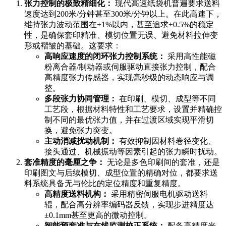
张力控制的极致精细化：
现代高速纸袋机普遍要求送料
速度达到200米/分钟甚至300米/分钟以上。在此高速下，
维持张力波动范围在±1%以内，甚至追求±0.5%的稳定
性，是确保套印精准、模切位置无误、避免材料拉伸变
形或褶皱的基础。这要求：
高响应速度的闭环张力控制系统：
采用高性能磁
粉离合器/制动器或伺服驱动直接张力控制，配合
高精度张力传感器，实现毫秒级的动态响应与调
整。
多段张力协同管理：
在印刷、模切、成型等不同
工艺段，根据材料特性和工艺要求，设置并精确控
制不同的最优张力值，并在过渡区域实现平滑切
换，避免张力突变。
主动消减扰动机制：
有效抑制因材料卷径变化、
接头通过、机械振动等因素引起的张力瞬时扰动。
套准精度的毫厘之争：
无论是多色印刷间的套准，还是
印刷图文与后续模切、成型位置的精确对位，都要求送
料系统具备无与伦比的定位精度和重复精度。
高精度送料机构：
采用精密伺服电机驱动送料
辊，配合高分辨率编码器反馈，实现步进精度达
±0.1mm甚至更高的微动控制。
智能预套准与在线监测校正系统：
配备高精度光