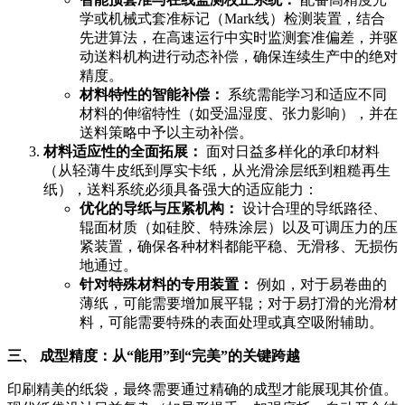
学或机械式套准标记（Mark线）检测装置，结合
先进算法，在高速运行中实时监测套准偏差，并驱
动送料机构进行动态补偿，确保连续生产中的绝对
精度。
材料特性的智能补偿：
系统需能学习和适应不同
材料的伸缩特性（如受温湿度、张力影响），并在
送料策略中予以主动补偿。
材料适应性的全面拓展：
面对日益多样化的承印材料
（从轻薄牛皮纸到厚实卡纸，从光滑涂层纸到粗糙再生
纸），送料系统必须具备强大的适应能力：
优化的导纸与压紧机构：
设计合理的导纸路径、
辊面材质（如硅胶、特殊涂层）以及可调压力的压
紧装置，确保各种材料都能平稳、无滑移、无损伤
地通过。
针对特殊材料的专用装置：
例如，对于易卷曲的
薄纸，可能需要增加展平辊；对于易打滑的光滑材
料，可能需要特殊的表面处理或真空吸附辅助。
三、 成型精度：从“能用”到“完美”的关键跨越
印刷精美的纸袋，最终需要通过精确的成型才能展现其价值。