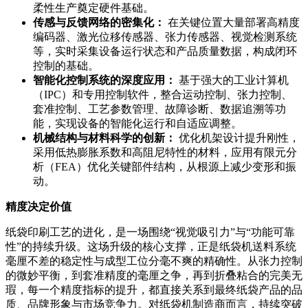
柔性生产奠定硬件基础。
传感与反馈网络的密集化：
在关键位置大量部署高精度
编码器、激光位移传感器、张力传感器、视觉检测系统
等，实时采集设备运行状态和产品质量数据，构成闭环
控制的基础。
智能化控制系统的深度应用：
基于强大的工业计算机
（IPC）和专用控制软件，整合运动控制、张力控制、
套准控制、工艺参数管理、故障诊断、数据追溯等功
能，实现设备的智能化运行和自适应调整。
机械结构与材料科学的创新：
优化机架设计提升刚性，
采用低热膨胀系数和高阻尼特性的材料，应用有限元分
析（FEA）优化关键部件结构，从根源上减少变形和振
动。
精度决定价值
纸袋印刷工艺的进化，是一场围绕“视觉吸引力”与“功能可靠
性”的持续升级。这场升级的核心支撑，正是纸袋机送料系统
毫厘不差的稳定性与成型工位分毫不爽的精确性。从张力控制
的微妙平衡，到套准精度的毫厘之争，再到折叠粘合的完美无
瑕，每一个精度指标的提升，都直接关系到最终纸袋产品的品
质、品牌形象与市场竞争力。对纸袋机制造商而言，持续突破