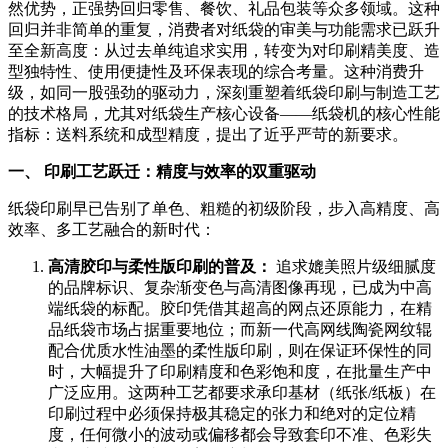
然优势，正强势回归零售、餐饮、礼品包装等众多领域。这种
回归并非简单的重复，消费者对纸袋的审美与功能需求已跃升
至全新高度：从过去单纯追求实用，转变为对印刷精美度、造
型独特性、使用便捷性及环保表现的综合考量。这种消费升
级，如同一股强劲的驱动力，深刻重塑着纸袋印刷与制造工艺
的技术格局，尤其对纸袋生产核心设备——纸袋机的核心性能
指标：送料系统和成型精度，提出了近乎严苛的新要求。
一、 印刷工艺跃迁：精度与效率的双重驱动
纸袋印刷早已告别了单色、粗糙的初级阶段，步入高精度、高
效率、多工艺融合的新时代：
高清胶印与柔性版印刷的普及：
追求媲美照片级细腻度
的品牌标识、复杂渐变色与高清图像再现，已成为中高
端纸袋的标配。胶印凭借其超高的网点还原能力，在精
品纸袋市场占据重要地位；而新一代高网线陶瓷网纹辊
配合优质水性油墨的柔性版印刷，则在保证环保性的同
时，大幅提升了印刷精度和色彩饱和度，在批量生产中
广泛应用。这两种工艺都要求承印基材（纸张/纸板）在
印刷过程中必须保持极其稳定的张力和绝对的定位精
度，任何微小的波动或偏移都会导致套印不准、色彩失