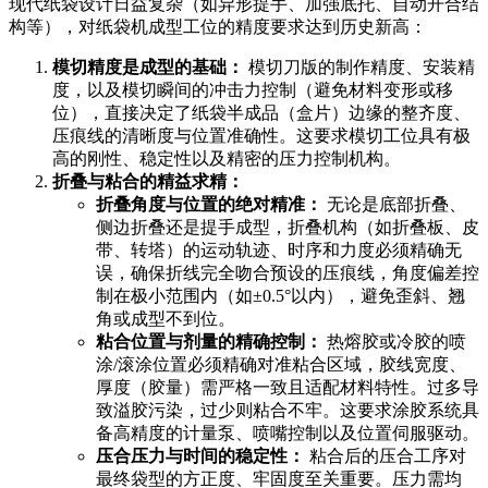
现代纸袋设计日益复杂（如异形提手、加强底托、自动开合结
构等），对纸袋机成型工位的精度要求达到历史新高：
模切精度是成型的基础：
模切刀版的制作精度、安装精
度，以及模切瞬间的冲击力控制（避免材料变形或移
位），直接决定了纸袋半成品（盒片）边缘的整齐度、
压痕线的清晰度与位置准确性。这要求模切工位具有极
高的刚性、稳定性以及精密的压力控制机构。
折叠与粘合的精益求精：
折叠角度与位置的绝对精准：
无论是底部折叠、
侧边折叠还是提手成型，折叠机构（如折叠板、皮
带、转塔）的运动轨迹、时序和力度必须精确无
误，确保折线完全吻合预设的压痕线，角度偏差控
制在极小范围内（如±0.5°以内），避免歪斜、翘
角或成型不到位。
粘合位置与剂量的精确控制：
热熔胶或冷胶的喷
涂/滚涂位置必须精确对准粘合区域，胶线宽度、
厚度（胶量）需严格一致且适配材料特性。过多导
致溢胶污染，过少则粘合不牢。这要求涂胶系统具
备高精度的计量泵、喷嘴控制以及位置伺服驱动。
压合压力与时间的稳定性：
粘合后的压合工序对
最终袋型的方正度、牢固度至关重要。压力需均