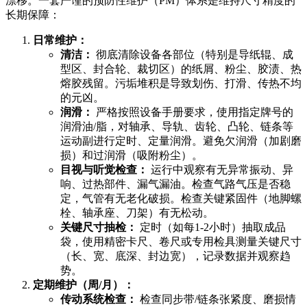
漂移。一套严谨的预防性维护（PM）体系是维持尺寸精度的
长期保障：
日常维护：
清洁：
彻底清除设备各部位（特别是导纸辊、成
型区、封合轮、裁切区）的纸屑、粉尘、胶渍、热
熔胶残留。污垢堆积是导致划伤、打滑、传热不均
的元凶。
润滑：
严格按照设备手册要求，使用指定牌号的
润滑油/脂，对轴承、导轨、齿轮、凸轮、链条等
运动副进行定时、定量润滑。避免欠润滑（加剧磨
损）和过润滑（吸附粉尘）。
目视与听觉检查：
运行中观察有无异常振动、异
响、过热部件、漏气漏油。检查气路气压是否稳
定，气管有无老化破损。检查关键紧固件（地脚螺
栓、轴承座、刀架）有无松动。
关键尺寸抽检：
定时（如每1-2小时）抽取成品
袋，使用精密卡尺、卷尺或专用检具测量关键尺寸
（长、宽、底深、封边宽），记录数据并观察趋
势。
定期维护（周/月）：
传动系统检查：
检查同步带/链条张紧度、磨损情