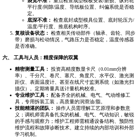
袋宽不准：
重点检查成型模板安装/磨损、纵封轮
平行度/间隙/温度、导纸板位置、纠偏系统是否稳
定。
底深不准：
检查底封成型模具位置、底封轮压力/
温度/平行度、推底机构时序。
复核设备状态：
检查相关传动部件（轴承、齿轮、同步
带）磨损与松动情况，气路压力是否稳定，温度传感器
是否准确。
六、 工具与人员：精度保障的双翼
精密测量工具：
投资高精度数显卡尺（0.01mm分辨
率）、千分尺、卷尺、塞尺、角度尺、水平仪、激光测
距仪、表面温度计、甚至在线尺寸监测系统（如激光扫
描仪）。定期将量具送计量机构校准。
专业维护工具：
配备齐全的机械、电气、气动维修工
具，专用拆装工装，高质量的润滑油/脂。
技能精湛的团队：
操作人员需理解工艺原理和参数意
义；调机师需具备扎实的机械、电气、气动知识，敏锐
的手感与观察力；维护工程师需精通设备结构、预防性
维护流程和故障诊断技术。建立持续的内部培训和外部
学习机制。