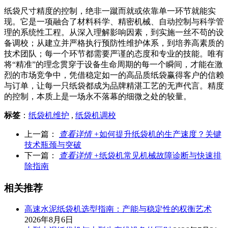
纸袋尺寸精度的控制，绝非一蹴而就或依靠单一环节就能实
现。它是一项融合了材料科学、精密机械、自动控制与科学管
理的系统性工程。从深入理解影响因素，到实施一丝不苟的设
备调校；从建立并严格执行预防性维护体系，到培养高素质的
技术团队；每一个环节都需要严谨的态度和专业的技能。唯有
将“精准”的理念贯穿于设备生命周期的每一个瞬间，才能在激
烈的市场竞争中，凭借稳定如一的高品质纸袋赢得客户的信赖
与订单，让每一只纸袋都成为品牌精湛工艺的无声代言。精度
的控制，本质上是一场永不落幕的细微之处的较量。
标签
：
纸袋机维护
,
纸袋机调校
上一篇：
查看详情 +
如何提升纸袋机的生产速度？关键
技术瓶颈与突破
下一篇：
查看详情 +
纸袋机常见机械故障诊断与快速排
除指南
相关推荐
高速水泥纸袋机选型指南：产能与稳定性的权衡艺术
2026年8月6日