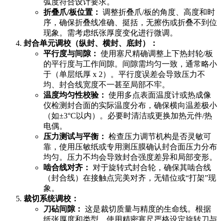
弧度符合设计要求。
折叠爪/板位置：
调整折叠爪/板的角度、高度和时
序，确保折叠线准确、挺括，无擦伤或折叠不到位
现象。需考虑纸张厚度变化进行微调。
封合单元调校（纵封、横封、底封）：
平行度与间隙：
使用塞尺精确调整上下热封轮/板
的平行度与工作间隙。间隙需均匀一致，通常略小
于（单层纸厚 x 2）。平行度误差会导致压力不
均、封合线宽度不一甚至局部不牢。
温度均匀性校验：
使用多点表面温度计或热成像
仪检测封合面的实际温度分布，确保横向温差极小
（如±3°C以内）。必要时清洁或更换加热元件/热
电偶。
压力测试与平衡：
检查压力调节机构是否灵敏可
靠，使用压敏纸或专用测压膜确认封合面压力分布
均匀。压力不均会导致封合强度差异和局部变形。
啮合线对齐：
对于旋转式封合轮，确保其啮合线
（封合线）在接触点完美对齐，无错位或“打架”现
象。
裁切系统调校：
刀砧间隙：
这是裁切质量与精度的生命线。根据
纸张厚度和类型，使用精密塞尺严格设定旋转刀与