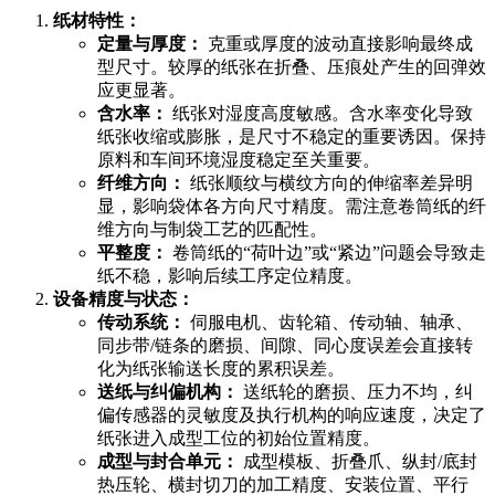
纸材特性：
定量与厚度：
克重或厚度的波动直接影响最终成
型尺寸。较厚的纸张在折叠、压痕处产生的回弹效
应更显著。
含水率：
纸张对湿度高度敏感。含水率变化导致
纸张收缩或膨胀，是尺寸不稳定的重要诱因。保持
原料和车间环境湿度稳定至关重要。
纤维方向：
纸张顺纹与横纹方向的伸缩率差异明
显，影响袋体各方向尺寸精度。需注意卷筒纸的纤
维方向与制袋工艺的匹配性。
平整度：
卷筒纸的“荷叶边”或“紧边”问题会导致走
纸不稳，影响后续工序定位精度。
设备精度与状态：
传动系统：
伺服电机、齿轮箱、传动轴、轴承、
同步带/链条的磨损、间隙、同心度误差会直接转
化为纸张输送长度的累积误差。
送纸与纠偏机构：
送纸轮的磨损、压力不均，纠
偏传感器的灵敏度及执行机构的响应速度，决定了
纸张进入成型工位的初始位置精度。
成型与封合单元：
成型模板、折叠爪、纵封/底封
热压轮、横封切刀的加工精度、安装位置、平行