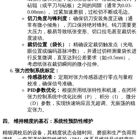
砧辊（或平刀与砧板）之间的间隙（通常为0.03-
0.08mm）。过紧加速磨损，过松切不断或毛边。
切刀角度与锋利度：
确保切刀安装角度正确（通
常有微小倾角），刃口保持绝对锋利。钝刀需要更
大压力，极易导致纸张变形、切口拉毛甚至裁切长
度波动。
裁切位置（袋长）：
精确设定裁切触发点（光电
眼位置或编码器脉冲数），并通过切样测量袋长进
行反复微调，直至达到公差要求（如±0.5mm）。
考虑纸张在裁切瞬间的微小拉伸。
张力控制系统标定：
传感器校准：
定期对张力传感器进行零点与量程
校准，确保信号准确。
PID参数优化：
根据所用纸张特性和机速，在闭环
张力控制系统中优化比例（P）、积分（I）、微分
（D）参数，实现快速响应且无超调、无振荡的稳
定张力。
四、 维持精度的基石：系统性预防性维护
精细调校后的设备，其精度状态会随时间、磨损和生产负荷而