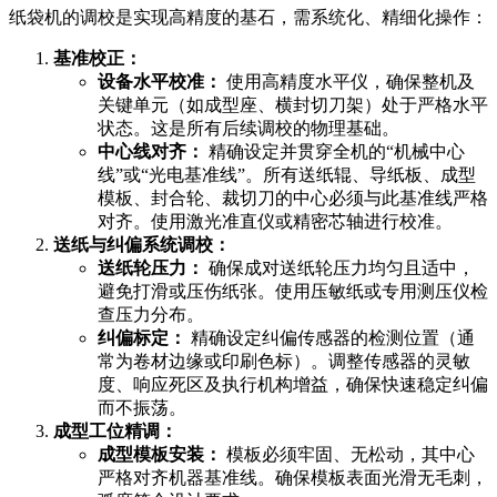
纸袋机的调校是实现高精度的基石，需系统化、精细化操作：
基准校正：
设备水平校准：
使用高精度水平仪，确保整机及
关键单元（如成型座、横封切刀架）处于严格水平
状态。这是所有后续调校的物理基础。
中心线对齐：
精确设定并贯穿全机的“机械中心
线”或“光电基准线”。所有送纸辊、导纸板、成型
模板、封合轮、裁切刀的中心必须与此基准线严格
对齐。使用激光准直仪或精密芯轴进行校准。
送纸与纠偏系统调校：
送纸轮压力：
确保成对送纸轮压力均匀且适中，
避免打滑或压伤纸张。使用压敏纸或专用测压仪检
查压力分布。
纠偏标定：
精确设定纠偏传感器的检测位置（通
常为卷材边缘或印刷色标）。调整传感器的灵敏
度、响应死区及执行机构增益，确保快速稳定纠偏
而不振荡。
成型工位精调：
成型模板安装：
模板必须牢固、无松动，其中心
严格对齐机器基准线。确保模板表面光滑无毛刺，