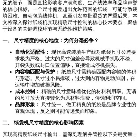
无的细节，而是直接影响客户满意度、生产线效率和品牌声誉
的核心指标。一个尺寸偏差超出允许范围的纸袋，可能导致装
填困难、自动包装线停机，甚至引发整批退货的严重后果。本
文将深入探讨纸袋机实现精确尺寸控制的核心技术要点，聚焦
于设备的关键调校环节与系统性维护策略。
一、 尺寸精度的核心地位：为何分毫必争？
自动化适配性：
现代高速装填生产线对纸袋尺寸公差要
求极为严格。过大的尺寸偏差会导致机械手抓取不稳、
开袋失败或封口位置偏移，直接造成停机损失。
内容物匹配与保护：
纸袋尺寸需精确匹配内容物的体积
与形态。尺寸过小易撑破，过大则内容物晃动加剧，在
运输中增加破损风险。
成本控制：
精确的尺寸意味着优化的材料利用率。无谓
的尺寸放大直接转化为原材料浪费，侵蚀利润空间。
品牌形象：
尺寸统一、做工精良的纸袋是品牌专业性的
直观体现，反之则可能传递负面印象。
二、 纸袋机尺寸精度的核心影响因素
实现高精度纸袋尺寸输出，需深刻理解并管控以下关键变量：