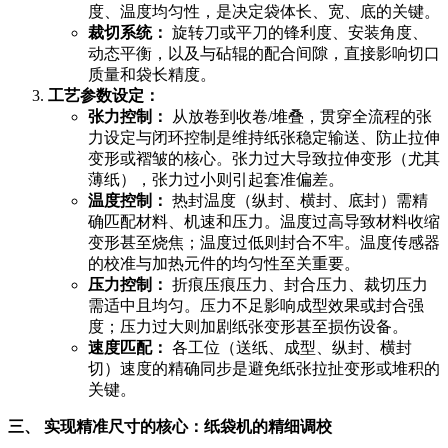
度、温度均匀性，是决定袋体长、宽、底的关键。
裁切系统：
旋转刀或平刀的锋利度、安装角度、
动态平衡，以及与砧辊的配合间隙，直接影响切口
质量和袋长精度。
工艺参数设定：
张力控制：
从放卷到收卷/堆叠，贯穿全流程的张
力设定与闭环控制是维持纸张稳定输送、防止拉伸
变形或褶皱的核心。张力过大导致拉伸变形（尤其
薄纸），张力过小则引起套准偏差。
温度控制：
热封温度（纵封、横封、底封）需精
确匹配材料、机速和压力。温度过高导致材料收缩
变形甚至烧焦；温度过低则封合不牢。温度传感器
的校准与加热元件的均匀性至关重要。
压力控制：
折痕压痕压力、封合压力、裁切压力
需适中且均匀。压力不足影响成型效果或封合强
度；压力过大则加剧纸张变形甚至损伤设备。
速度匹配：
各工位（送纸、成型、纵封、横封
切）速度的精确同步是避免纸张拉扯变形或堆积的
关键。
三、 实现精准尺寸的核心：纸袋机的精细调校