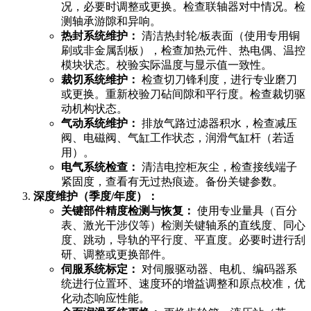
况，必要时调整或更换。检查联轴器对中情况。检
测轴承游隙和异响。
热封系统维护：
清洁热封轮/板表面（使用专用铜
刷或非金属刮板），检查加热元件、热电偶、温控
模块状态。校验实际温度与显示值一致性。
裁切系统维护：
检查切刀锋利度，进行专业磨刀
或更换。重新校验刀砧间隙和平行度。检查裁切驱
动机构状态。
气动系统维护：
排放气路过滤器积水，检查减压
阀、电磁阀、气缸工作状态，润滑气缸杆（若适
用）。
电气系统检查：
清洁电控柜灰尘，检查接线端子
紧固度，查看有无过热痕迹。备份关键参数。
深度维护（季度/年度）：
关键部件精度检测与恢复：
使用专业量具（百分
表、激光干涉仪等）检测关键轴系的直线度、同心
度、跳动，导轨的平行度、平直度。必要时进行刮
研、调整或更换部件。
伺服系统标定：
对伺服驱动器、电机、编码器系
统进行位置环、速度环的增益调整和原点校准，优
化动态响应性能。