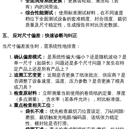
全面润滑系统更换：
更换齿轮箱、液压站（若
有）内的润滑油。
综合性能测试：
使用标准测试材料，在不同速度
档位下全面测试设备的套准精度、封合强度、裁切
质量及尺寸稳定性，生成报告并对比历史数据。
五、 应对尺寸偏差：快速诊断与纠正
当尺寸偏差发生时，需系统性地排查：
确认偏差模式：
是系统性偏大/偏小？还是随机波动？是
单一尺寸（如袋长）问题还是多个尺寸问题？发生在特
定产品上还是所有产品上？
追溯工艺变更：
近期是否更换了纸张批次、供应商？是
否调整了设备速度、温度、压力参数？是否更换了模具
或刀具？
检查原材料：
立即测量当前使用的卷筒纸的定量、厚度
（多点测量）、含水率（若条件允许），对比标准值。
重点检查相关工位：
袋长不准：
优先检查裁切刀位置设定、刀砧间隙/
磨损、裁切触发光电眼/编码器、送纸张力稳定
性、横封轮是否打滑。